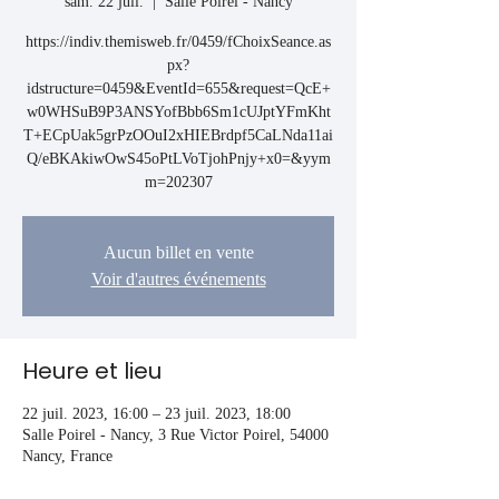
sam. 22 juil.
  |  
Salle Poirel - Nancy
https://indiv.themisweb.fr/0459/fChoixSeance.as
px?
idstructure=0459&EventId=655&request=QcE+
w0WHSuB9P3ANSYofBbb6Sm1cUJptYFmKht
T+ECpUak5grPzOOuI2xHIEBrdpf5CaLNda11ai
Q/eBKAkiwOwS45oPtLVoTjohPnjy+x0=&yym
m=202307
Aucun billet en vente
Voir d'autres événements
Heure et lieu
22 juil. 2023, 16:00 – 23 juil. 2023, 18:00
Salle Poirel - Nancy, 3 Rue Victor Poirel, 54000
Nancy, France