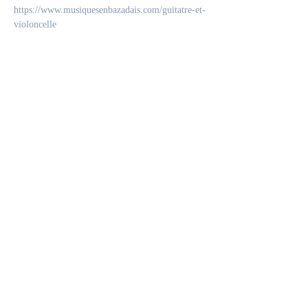
https://www.musiquesenbazadais.com/guitatre-et-
violoncelle
Partager cet événement
© 2025 by M'L'Art - Photos ©
Pierre
Steffan-
Morlet