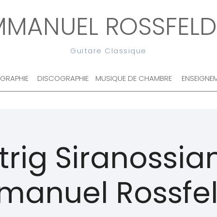
MMANUEL ROSSFELD
Guitare Classique
OGRAPHIE
DISCOGRAPHIE
MUSIQUE DE CHAMBRE
ENSEIGNE
trig Siranossia
anuel Rossfe