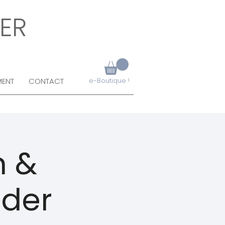
ER
MENT
CONTACT
e-Boutique !
n &
lder