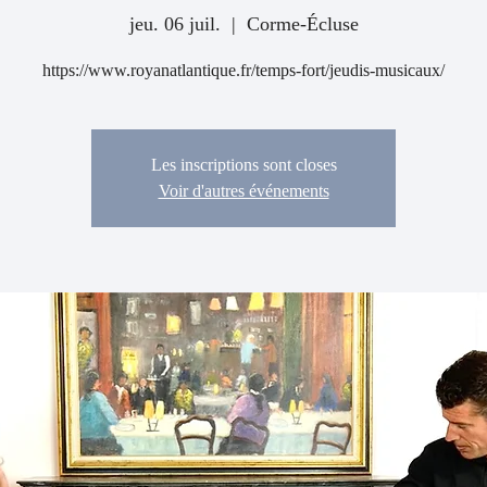
jeu. 06 juil.
  |  
Corme-Écluse
https://www.royanatlantique.fr/temps-fort/jeudis-musicaux/
Les inscriptions sont closes
Voir d'autres événements