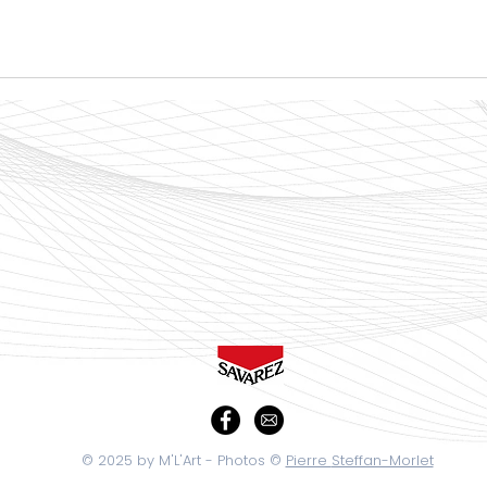
© 2025 by M'L'Art - Photos ©
Pierre
Steffan-Morlet